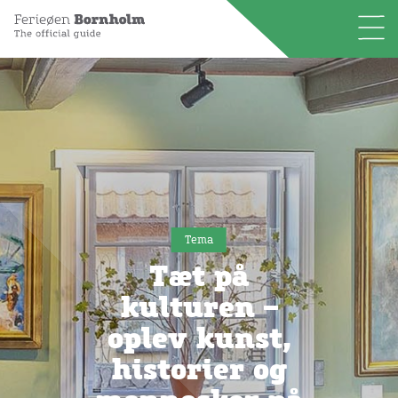
Tema
Tæt på
kulturen –
oplev kunst,
historier og