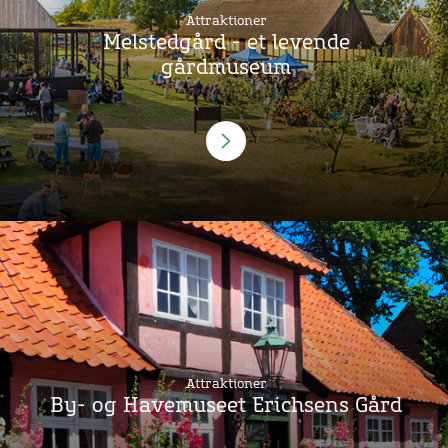
Attraktioner
Melstedgård - et levende
gårdmuseum
Attraktioner
By- og Havemuseet Erichsens Gård