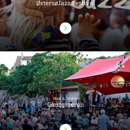
ØstersøJazz Festival
Mad & Drikke
Gæstgiveren