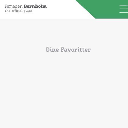
Events
Dine Favoritter
Attraktioner
Mad og drikke
Shopping
Overnatning