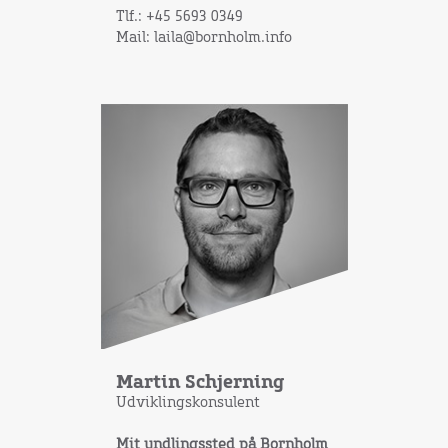
Tlf.: +45 5693 0349
Mail: laila@bornholm.info
Martin Schjerning
Udviklingskonsulent
Mit yndlingssted på Bornholm