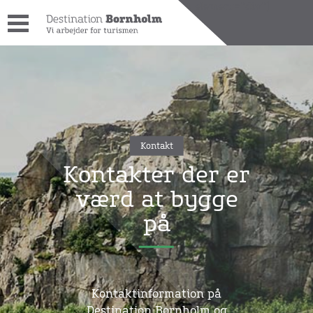
[wpdreams_ajaxsearchlite_results id=1 element="div"]
Kontakt
Kontakter der er
værd at bygge
på
Kontaktinformation på
Destination Bornholm og