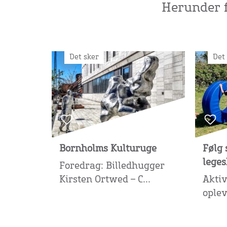
Herunder f
Det sker
Det
Bornholms Kulturuge
Følg 
lege
Foredrag: Billedhugger
Kirsten Ortwed – C...
Aktiv
oplev