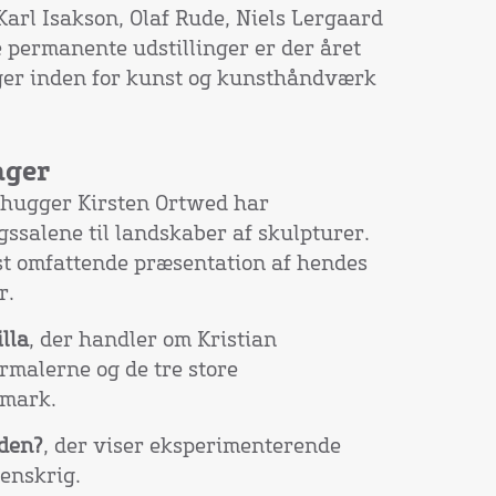
arl Isakson, Olaf Rude, Niels Lergaard
 permanente udstillinger er der året
ger inden for kunst og kunsthåndværk
nger
edhugger Kirsten Ortwed har
gssalene til landskaber af skulpturer.
st omfattende præsentation af hendes
r.
lla
, der handler om Kristian
malerne og de tre store
nmark.
den?
, der viser eksperimenterende
enskrig.