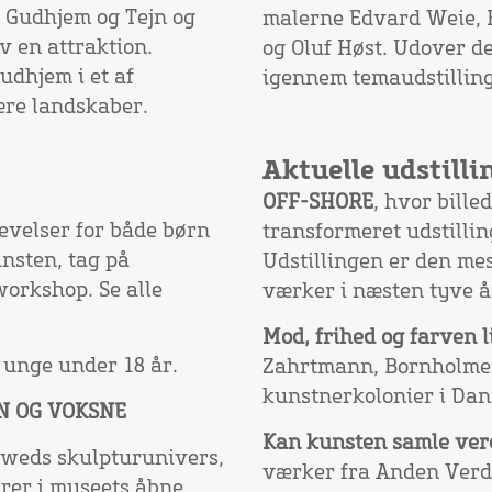
 Gudhjem og Tejn og
malerne Edvard Weie, K
v en attraktion.
og Oluf Høst. Udover de
udhjem i et af
igennem temaudstillin
ære landskaber.
Aktuelle udstilli
OFF-SHORE
, hvor bill
velser for både børn
transformeret udstillin
sten, tag på
Udstillingen er den me
workshop. Se alle
værker i næsten tyve å
Mod, frihed og farven li
g unge under 18 år.
Zahrtmann, Bornholmer
kunstnerkolonier i Da
N OG VOKSNE
Kan kunsten samle ver
weds skulpturunivers,
værker fra Anden Verd
urer i museets åbne