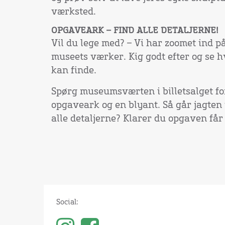
værksted.
OPGAVEARK – FIND ALLE DETALJERNE!
Vil du lege med? – Vi har zoomet ind p
museets værker. Kig godt efter og se 
kan finde.
Spørg museumsværten i billetsalget for
opgaveark og en blyant. Så går jagten 
alle detaljerne? Klarer du opgaven får 
Social: