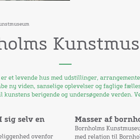
Kunstmuseum
holms Kunstmu
 et levende hus med udstillinger, arrangementer
abe ny viden, sanselige oplevelser og faglige fælle
til kunstens berigende og undersøgende verden. V
sig selv en
Masser af bornh
Bornholms Kunstmuse
eliggenhed ovenfor
med relation til Bornh