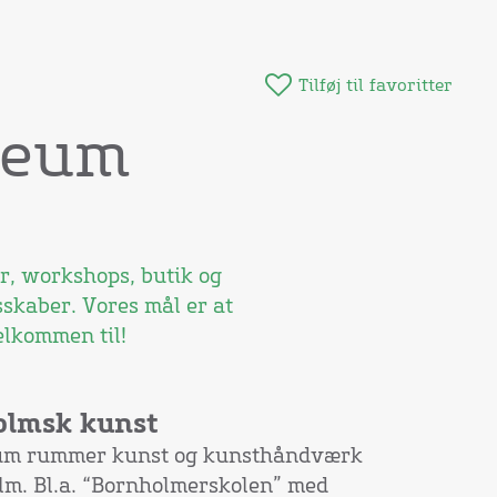
Tilføj til favoritter
seum
, workshops, butik og
sskaber. Vores mål er at
elkommen til!
olmsk kunst
um rummer kunst og kunsthåndværk
olm. Bl.a. “Bornholmerskolen” med