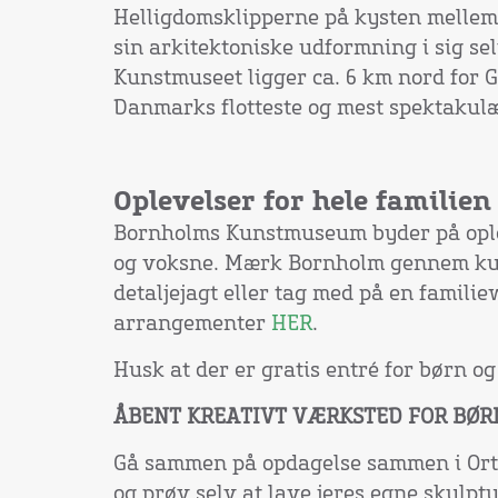
Helligdomsklipperne på kysten mellem
sin arkitektoniske udformning i sig sel
Kunstmuseet ligger ca. 6 km nord for G
Danmarks flotteste og mest spektakul
Oplevelser for hele familien
Bornholms Kunstmuseum byder på ople
og voksne. Mærk Bornholm gennem kun
detaljejagt eller tag med på en familie
arrangementer
HER
.
Husk at der er gratis entré for børn o
ÅBENT KREATIVT VÆRKSTED FOR BØR
Gå sammen på opdagelse sammen i Ort
og prøv selv at lave jeres egne skulpt