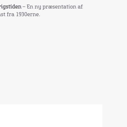
rigstiden
– En ny præsentation af
st fra 1930erne.