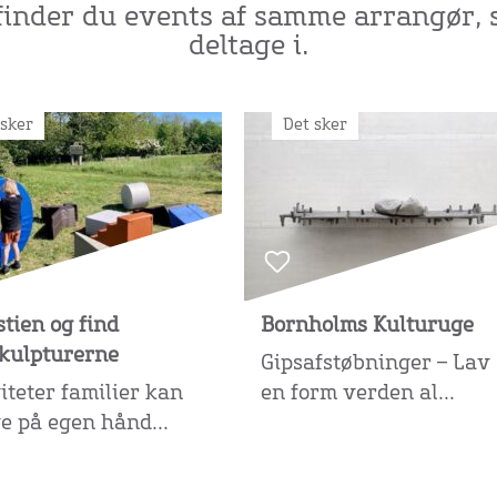
inder du events af samme arrangør,
deltage i.
 sker
Det sker
stien og find
Bornholms Kulturuge
skulpturerne
Gipsafstøbninger – Lav
iteter familier kan
en form verden al...
e på egen hånd...