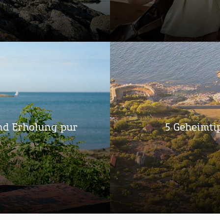
5 Geheimti
nd Erholung pur