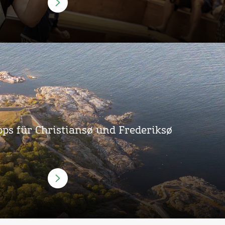
pps für Christiansø und Frederiksø