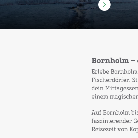
Bornholm –
Erlebe Bornholm
Fischerdörfer. S
dein Mittagesse
einem magischen
Auf Bornholm bis
faszinierender G
Reisezeit von Ko