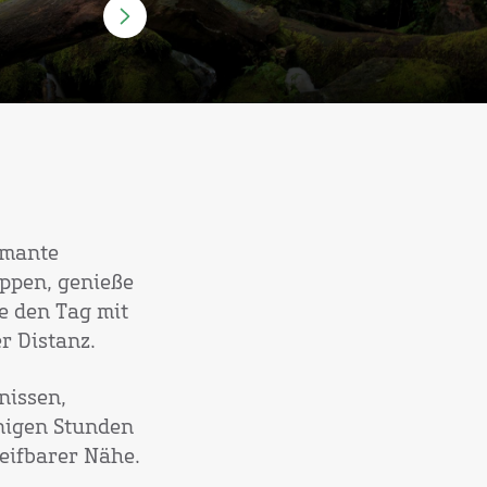
rmante
ippen, genieße
e den Tag mit
r Distanz.
nissen,
enigen Stunden
eifbarer Nähe.