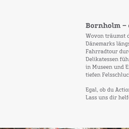
Bornholm – e
Wovon träumst d
Dänemarks längs
Fahrradtour durc
Delikatessen fü
in Museen und Er
tiefen Felsschlu
Egal, ob du Acti
Lass uns dir hel