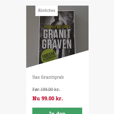
Ähnliches
Das Granitgrab
Før
199.00
kr.
Nu
99.00
kr.