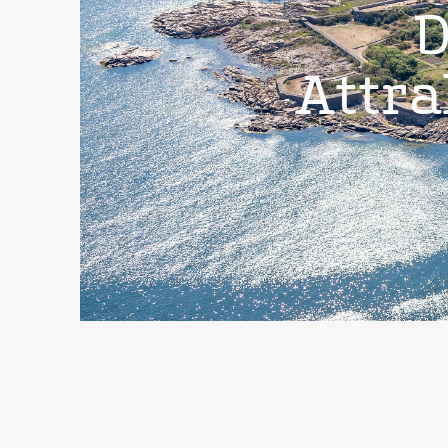
D
Attra