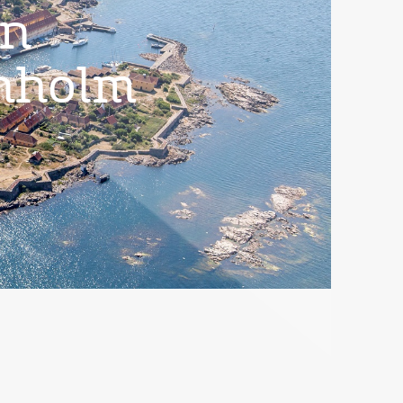
en
rnholm