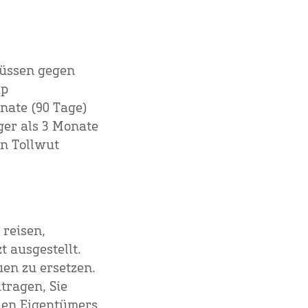
müssen gegen
ip
nate (90 Tage)
ger als 3 Monate
en Tollwut
 reisen,
t ausgestellt.
uen zu ersetzen.
utragen, Sie
uen Eigentümers