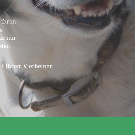
 ihren
e
as nur
rden
it Ihrem Vierbeiner.