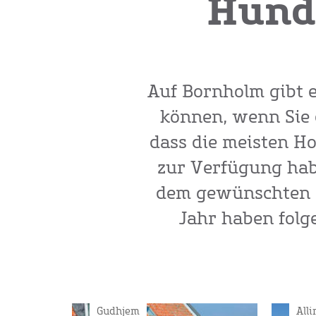
Hund
Auf Bornholm gibt 
können, wenn Sie d
dass die meisten H
zur Verfügung habe
dem gewünschten H
Jahr haben folg
Gudhjem
All