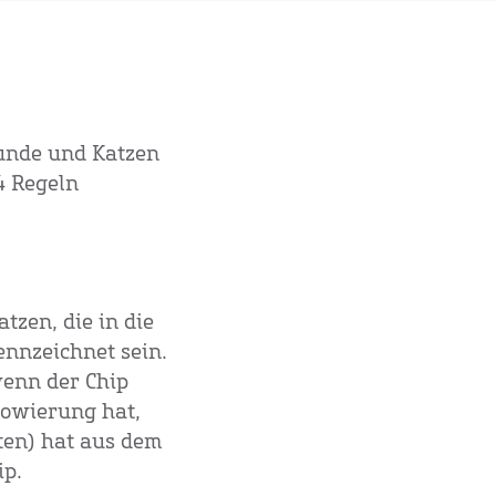
unde und Katzen
4 Regeln
tzen, die in die
ennzeichnet sein.
wenn der Chip
ätowierung hat,
nten) hat aus dem
ip.