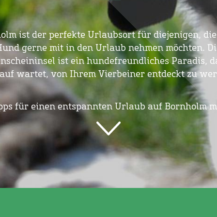
olm ist der perfekte Urlaubsort für diejenigen, die
Hund gerne mit in den Urlaub nehmen möchten. Di
nscheininsel ist ein hundefreundliches Paradis, d
auf wartet, von Ihrem Vierbeiner entdeckt zu we
pps für einen entspannten Urlaub auf Bornholm m