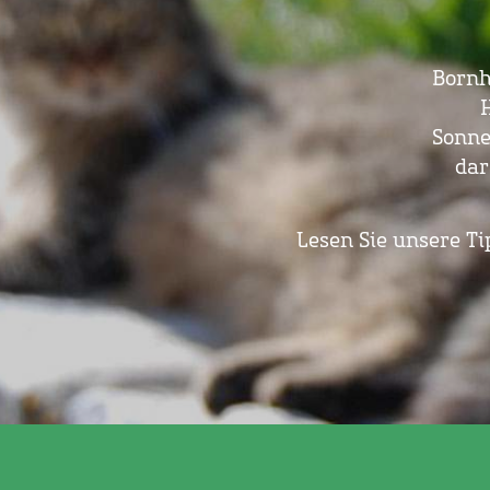
Bornh
Sonne
dar
Lesen Sie unsere Ti