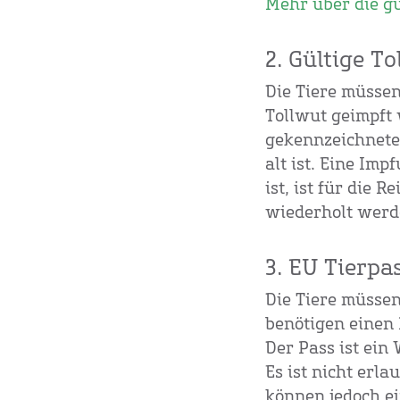
Mehr über die g
2. Gültige T
Die Tiere müsse
Tollwut geimpft
gekennzeichnete
alt ist. Eine Im
ist, ist für die 
wiederholt werde
3. EU Tierpa
Die Tiere müssen
benötigen einen 
Der Pass ist ein
Es ist nicht erla
können jedoch e