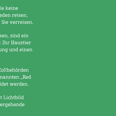
ie keine
eden reisen,
 Sie verreisen.
en, sind ein
 Ihr Haustier
fung und einen
Zollbehörden
enannten „Red
ldet werden.
t Lichtbild
bergehende