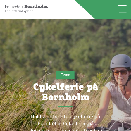
Tema
Cykelferie på
Bornholm
Hold den bedste cykelferie på
Bornholm. Cykelferie på
Bornholm er ikke bare trygt - i