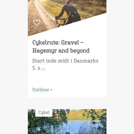
Cykelrute: Gravel –
Hagemyr and beyond
Start inde midt i Danmarks
5. s ...
Outdoor
•
Cykel