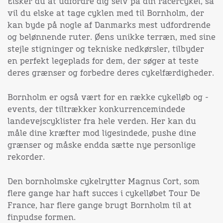
Elsker du at udfordre dig selv på din racercykel, så
vil du elske at tage cyklen med til Bornholm, der
kan byde på nogle af Danmarks mest udfordrende
og belønnende ruter. Øens unikke terræn, med sine
stejle stigninger og tekniske nedkørsler, tilbyder
en perfekt legeplads for dem, der søger at teste
deres grænser og forbedre deres cykelfærdigheder.
Bornholm er også vært for en række cykelløb og -
events, der tiltrækker konkurrencemindede
landevejscyklister fra hele verden. Her kan du
måle dine kræfter mod ligesindede, pushe dine
grænser og måske endda sætte nye personlige
rekorder.
Den bornholmske cykelrytter Magnus Cort, som
flere gange har haft succes i cykelløbet Tour De
France, har flere gange brugt Bornholm til at
finpudse formen.