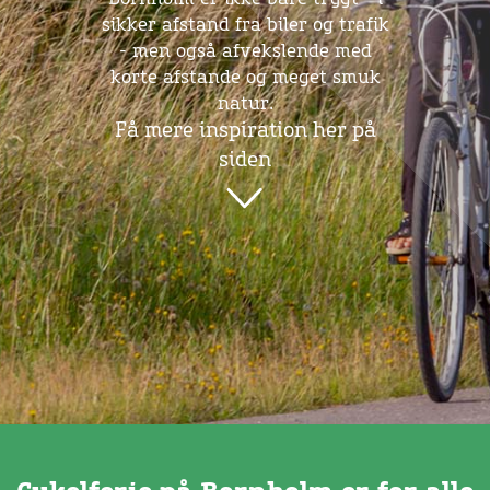
sikker afstand fra biler og trafik
- men også afvekslende med
korte afstande og meget smuk
natur.
Få mere inspiration her på
siden