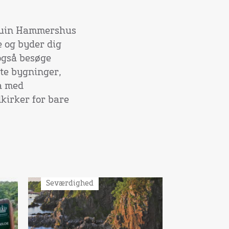
gruin Hammershus
e og byder dig
også besøge
te bygninger,
å med
kirker for bare
Seværdighed