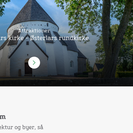
Attraktioner
ars kirke - Østerlars rundkirke
lm
ektur og byer, så