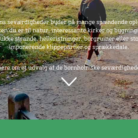
ms seværdigheder byder på mange spændende ople
en du er til natur, interessante kirker og bygnin
ukke strande, helleristninger, borgruiner eller sto
imponerende klippepartier og sprækkedale.
ere om et udvalg af de bornholmske seværdighed