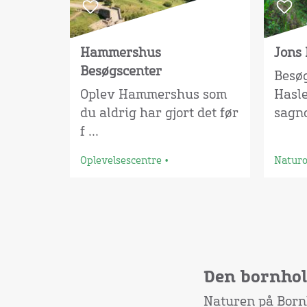
Hammershus
Jons 
Besøgscenter
Besøg
Oplev Hammershus som
Hasle
du aldrig har gjort det før
sagn
f ...
Oplevelsescentre
•
Natur
Den bornhol
Naturen på Bornh