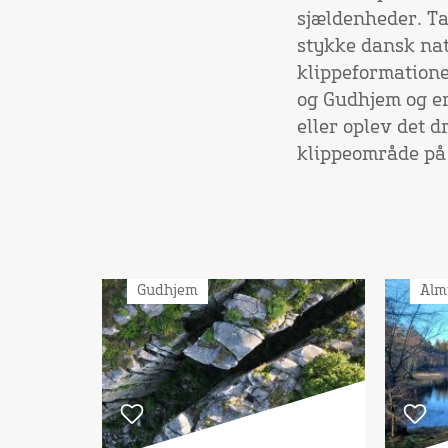
sjældenheder. Ta
stykke dansk nat
klippeformatione
og Gudhjem og e
eller oplev det 
klippeområde på 
Gudhjem
Alm