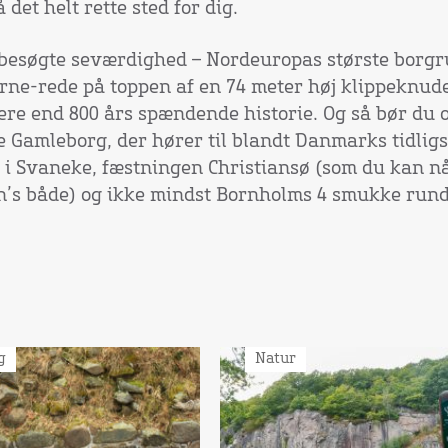
det helt rette sted for dig.
besøgte seværdighed – Nordeuropas største bor
ørne-rede på toppen af en 74 meter høj klippeknud
re end 800 års spændende historie. Og så bør du 
Gamleborg, der hører til blandt Danmarks tidligs
 i Svaneke, fæstningen Christiansø (som du kan n
n’s både) og ikke mindst Bornholms 4 smukke rund
g
Natur