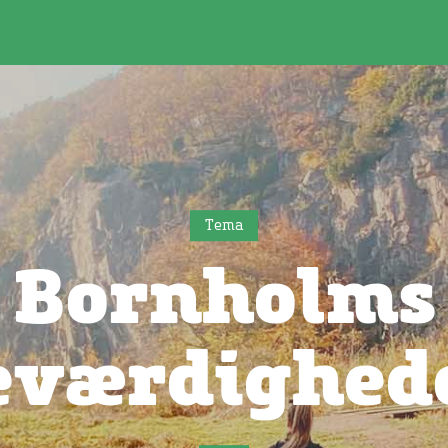
Tema
Bornholms
eværdighed