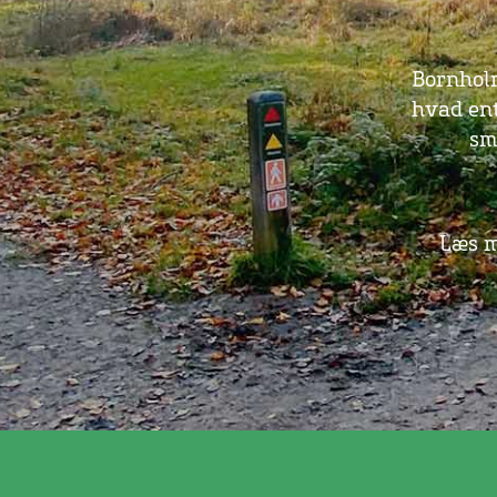
Bornhol
hvad ent
sm
Læs m