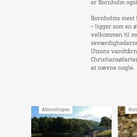
er Bornholm også 
Bornholms mest 
– ligger som en 
velkommen til me
seværdighederne 
Utzons vandtårn
Christiansøfarte
at nævne nogle.
Almindingen
Bor