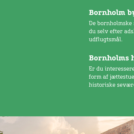
Bornholm by
De bornholmske s
du selv efter ads
udflugtsmål.
Bornholms h
Er du interessere
form af jættestu
historiske sevær