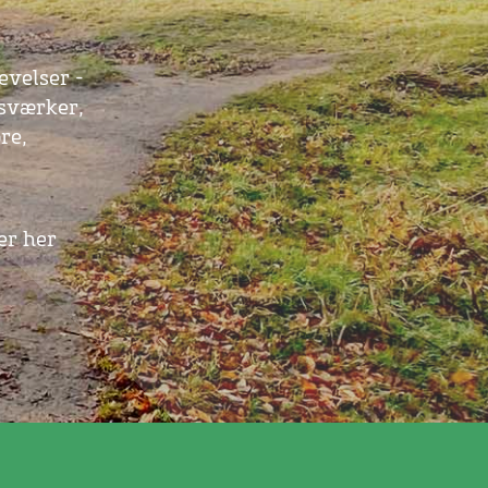
velser -
gsværker,
re,
er her