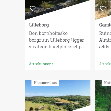
Lilleborg
Gaml
Den bornholmske
Ruin
borgruin Lilleborg ligger
Almi
strategisk velplaceret p ...
ældste
Attraktioner
•
Attrak
Hammershus
Nat