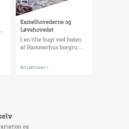
Kamelhovederne og
Løvehovedet
-
I en lille bugt ved foden
af Hammerhus borgru ...
Attraktioner
•
selv
ariation og