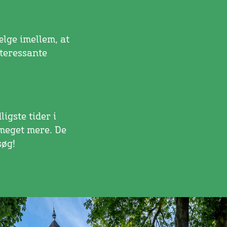
lge imellem, at
nteressante
igste tider i
 meget mere. De
søg!