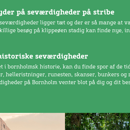
der på seværdigheder på stribe
eværdigheder ligger tæt og der er så mange at væ
killige besøg på klippeøen stadig kan finde nye, i
istoriske seværdigheder
t i bornholmsk historie, kan du finde spor af de tidl
er, helleristninger, runesten, skanser, bunkers og
digheder på Bornholm venter blot på dig og dit be