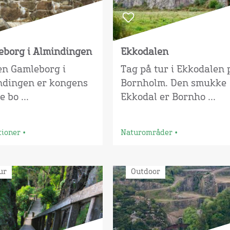
eborg i Almindingen
Ekkodalen
en Gamleborg i
Tag på tur i Ekkodalen 
ndingen er kongens
Bornholm. Den smukke
 bo ...
Ekkodal er Bornho ...
tioner
•
Naturområder
•
ur
Outdoor