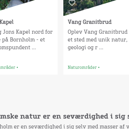
Kapel
Vang Granitbrud
 Jons Kapel nord for
Oplev Vang Granitbrud 
 på Bornholm - et
et sted med unik natur,
omspundent ...
geologi og r ...
områder
•
Naturområder
•
mske natur er en seværdighed i sig 
olm er en seværdighed i sig selv med masser af v