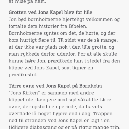
at hilse på ham.
Grotten ved Jons Kapel blev for lille
Jon bød bornholmerne hjerteligt velkommen og
fortalte dem historier fra Bibelen.
Bornholmerne syntes om det, de hørte, og der
kom hurtigt flere til. Til sidst var de så mange,
at der ikke var plads nok i den lille grotte, og
man rykkede derfor udenfor. For at alle skulle
kunne høre Jon, prædikede han i stedet fra den
klippe ved Jons Kapel, som ligner en
prædikestol.
Tørre ovne ved Jons Kapel på Bornholm
“Jons Kirken” er sammen med andre
klippehuler længere mod syd såkaldte tørre
ovne, der opstod i en periode, da havets
overflade lå noget højere end i dag. Trappen
ned til stranden ved Jons Kapel er lagt i en
tidligere diabasgang og er på rigtig mange trin.