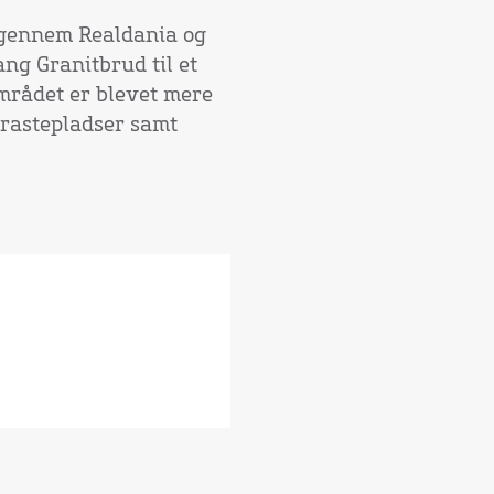
 gennem Realdania og
ng Granitbrud til et
mrådet er blevet mere
g rastepladser samt