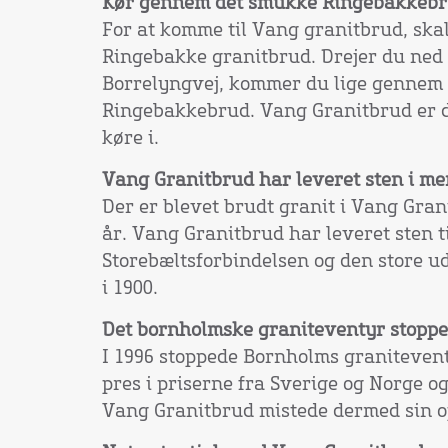
Kør gennem det smukke Ringebakkeb
For at komme til Vang granitbrud, sk
Ringebakke granitbrud. Drejer du ned 
Borrelyngvej, kommer du lige gennem d
Ringebakkebrud. Vang Granitbrud er d
køre i.
Vang Granitbrud har leveret sten i me
Der er blevet brudt granit i Vang Gran
år. Vang Granitbrud har leveret sten ti
Storebæltsforbindelsen og den store 
i 1900.
Det bornholmske graniteventyr stopp
I 1996 stoppede Bornholms graniteventy
pres i priserne fra Sverige og Norge o
Vang Granitbrud mistede dermed sin o