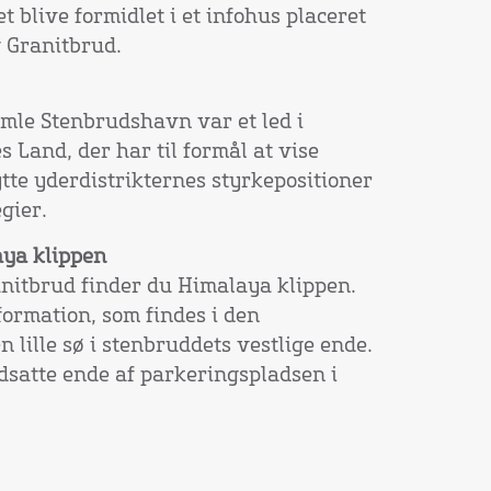
t blive formidlet i et infohus placeret
 Granitbrud.
mle Stenbrudshavn var et led i
 Land, der har til formål at vise
e yderdistrikternes styrkepositioner
gier.
aya klippen
anitbrud finder du Himalaya klippen.
formation, som findes i den
n lille sø i stenbruddets vestlige ende.
dsatte ende af parkeringspladsen i