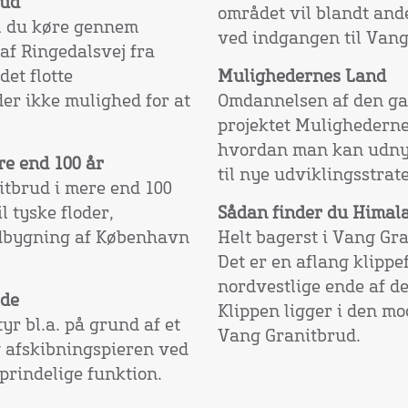
rud
området vil blandt ande
al du køre gennem
ved indgangen til Vang
af Ringedalsvej fra
et flotte
Mulighedernes Land
er ikke mulighed for at
Omdannelsen af den ga
projektet Mulighedernes
hvordan man kan udnytt
re end 100 år
til nye udviklingsstrate
itbrud i mere end 100
l tyske floder,
Sådan finder du Himal
udbygning af København
Helt bagerst i Vang Gr
Det er en aflang klippe
nordvestlige ende af de
ede
Klippen ligger i den mo
r bl.a. på grund af et
Vang Granitbrud.
g afskibningspieren ved
prindelige funktion.