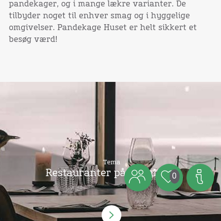
pandekager, og i mange lækre varianter. De
tilbyder noget til enhver smag og i hyggelige
omgivelser. Pandekage Huset er helt sikkert et
besøg værd!
Tema
Restauranter på Bornholm
0