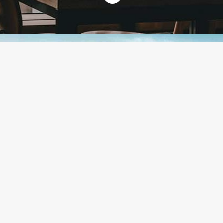
Tema
Oplev Kyststien på Bornholm