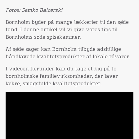
Fotos: Semko Balcerski
Bornholm byder på mange lækkerier til den søde
tand. I denne artikel vil vi give vores tips til
Bornholms søde spisekammer.
Af søde sager kan Bornholm tilbyde adskillige
håndlavede kvalitetsprodukter af lokale råvarer.
I videoen herunder kan du tage et kig på to
bornholmske familievirksomheder, der laver
lækre, smagsfulde kvalitetsprodukter.