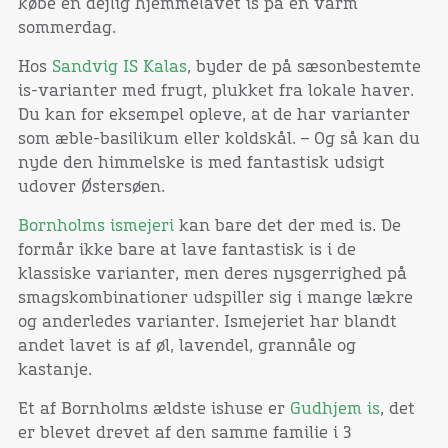
købe en dejlig hjemmelavet is på en varm
sommerdag.
Hos
Sandvig IS Kalas
, byder de på sæsonbestemte
is-varianter med frugt, plukket fra lokale haver.
Du kan for eksempel opleve, at de har varianter
som æble-basilikum eller koldskål. – Og så kan du
nyde den himmelske is med fantastisk udsigt
udover Østersøen.
Bornholms ismejeri
kan bare det der med is. De
formår ikke bare at lave fantastisk is i de
klassiske varianter, men deres nysgerrighed på
smagskombinationer udspiller sig i mange lækre
og anderledes varianter. Ismejeriet har blandt
andet lavet is af øl, lavendel, grannåle og
kastanje.
Et af Bornholms ældste ishuse er
Gudhjem is
, det
er blevet drevet af den samme familie i 3