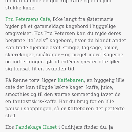
du kan få både en god kop kaffe og et dejligt
stykke kage.
Fru Petersens Café
, ikke langt fra Østermarie,
byder på et gammeldags kagebord i hyggelige
omgivelser. Hos Fru Petersen kan du nyde deres
berømte ”ta’ selv” kagebord, hvor du blandt andet
kan finde hjemmelavet kringle, lagkage, boller,
skærekager, småkager – og meget mere! Kagerne
og indretningen gør at caféens gæster ofte føler
sig hensat til en svunden tid.
På Rønne torv, ligger
Kaffebaren
, en hyggelig lille
café der kan tilbyde lækre kager, kaffe, juice,
smoothies og til den varme sommerdag laver de
en fantastisk is-kaffe. Har du brug for en lille
pause i shoppingen, så er Kaffebaren det perfekte
sted.
Hos
Pandekage Huset
i Gudhjem finder du, ja