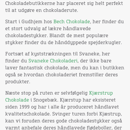
Chokoladebutikkerne har placeret sig helt perfekt
til at udgøre en chokoladerute.
Start i Gudhjem hos
Bech Chokolade
, her finder du
et stort udvalg af lækre håndlavede
chokoladestykker. Blandt de mest populære
stykker finder du de hånddyppede spejderkugler.
Fortsæt af kyststrækningen til Svaneke, her
finder du
Svaneke Chokoladeri
, der ikke bare
laver fantastisk chokolade, men du kan i butikken
også se hvordan chokoladeriet fremstiller deres
produkter.
Næste stop på ruten er selvfølgelig
Kjærstrup
Chokolade
i Snogebæk. Kjærstup har eksisteret
siden 1999 og har i alle år produceret håndlavet
kvalitetschokolade. Svinger turen forbi Kjæstrup,
kan vi foruden deres gode chokoladestykker også
varmt anbefale deres håndlavede flødeboller, der