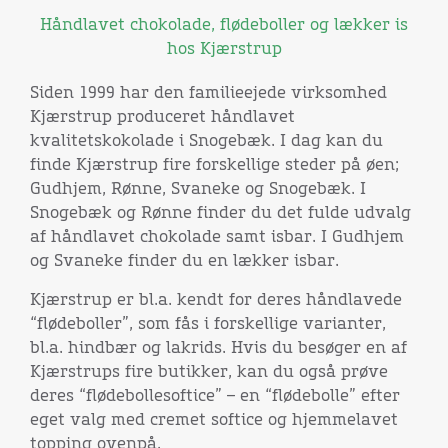
Håndlavet chokolade, flødeboller og lækker is
hos Kjærstrup
Siden 1999 har den familieejede virksomhed
Kjærstrup produceret håndlavet
kvalitetskokolade i Snogebæk. I dag kan du
finde Kjærstrup fire forskellige steder på øen;
Gudhjem, Rønne, Svaneke og Snogebæk. I
Snogebæk og Rønne finder du det fulde udvalg
af håndlavet chokolade samt isbar. I Gudhjem
og Svaneke finder du en lækker isbar.
Kjærstrup er bl.a. kendt for deres håndlavede
“flødeboller”, som fås i forskellige varianter,
bl.a. hindbær og lakrids. Hvis du besøger en af ​​
Kjærstrups fire butikker, kan du også prøve
deres “flødebollesoftice” – en “flødebolle” efter
eget valg med cremet softice og hjemmelavet
topping ovenpå.