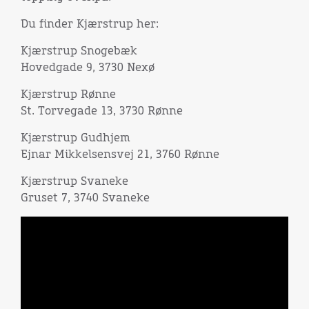
Du finder Kjærstrup her:
Kjærstrup Snogebæk
Hovedgade 9, 3730 Nexø
Kjærstrup Rønne
St. Torvegade 13, 3730 Rønne
Kjærstrup Gudhjem
Ejnar Mikkelsensvej 21, 3760 Rønne
Kjærstrup Svaneke
Gruset 7, 3740 Svaneke