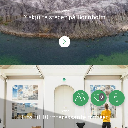
Tema
7 skjulte steder på Bornholm
0
Tema
Tips til 10 interessante museer