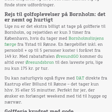
finde store udfordringer.
Rejs til golfoplevelser på Bornholm: det
er nemt og hurtigt
Lige nu er det ekstra billigt at tage på golfferie til
Bornholm, og rejsetiden er kun 3 timer fra
København, hvis du tager med
Bornholmslinjens
færge
fra Ystad til Rønne. En færgebillet inkl. en
personbil + op til 5 personer koster i foråret fra
149 kr. Med rabataftalen
ØresundGO
kommer du
altid over
Øresundsbron
til den laveste pris, lige
nu kun 175 kr. pr tur.
Du kan naturligvis også flyve med
DAT
direkte fra
Kastrup eller Billund til Rønne – det tager kun
hhv. 35 eller 55 minutter. Perfekt for jer, der
ønsker en forlænget weekend med tid til hygge og
nærvær.
Golfferie krydret med gode