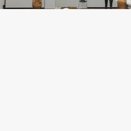
Denne side administreres af:
Destination Bornholm ApS