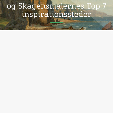
og Skagensmalernes Top 7
inspirationssteder