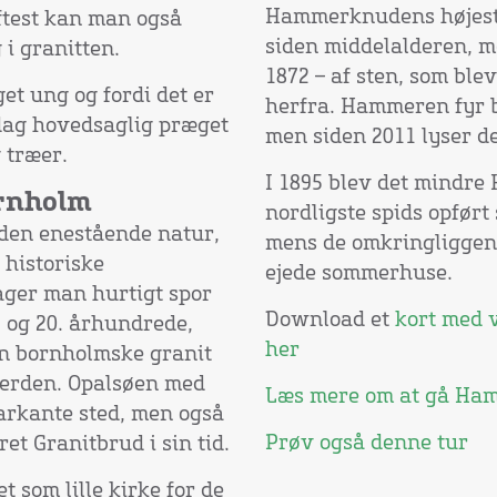
Hammerknudens højeste
Oftest kan man også
siden middelalderen, m
 i granitten.
1872 – af sten, som bl
et ung og fordi det er
herfra. Hammeren fyr bl
 dag hovedsaglig præget
men siden 2011 lyser de
 træer.
I 1895 blev det mindr
rnholm
nordligste spids opført 
 den enestående natur,
mens de omkringliggend
 historiske
ejede sommerhuse.
ager man hurtigt spor
Download et
kort med 
. og 20. århundrede,
her
n bornholmske granit
verden. Opalsøen med
Læs mere om at gå Ha
arkante sted, men også
Prøv også denne tur
et Granitbrud i sin tid.
t som lille kirke for de