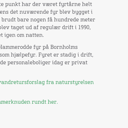
 punkt har der været fyrtårne helt
ens det nuværende fyr blev bygget i
ev brudt bare nogen få hundrede meter
ev taget ud af regulær drift i 1990,
t igen om natten.
e Hammerodde fyr på Bornholms
som hjælpefyr. Fyret er stadig i drift,
e personaleboliger idag er privat
vandretursforslag fra naturstyrelsen
mmerknuden rundt her.