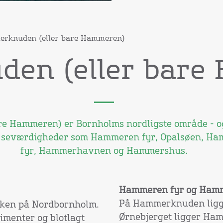
rknuden (eller bare Hammeren)
en (eller bare
e Hammeren) er Bornholms nordligste område - og
g seværdigheder som Hammeren fyr, Opalsøen, H
fyr, Hammerhavnen og Hammershus.
Hammeren fyr og Hamm
På Hammerknuden ligger
rken på Nordbornholm.
Ørnebjerget ligger Hamm
dimenter og blotlagt