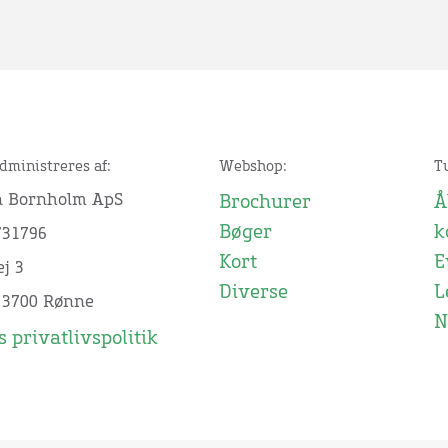
dministreres af:
Webshop:
T
n Bornholm ApS
Brochurer
Å
Bøger
k
731796
Kort
E
j 3
Diverse
L
 3700 Rønne
N
 privatlivspolitik