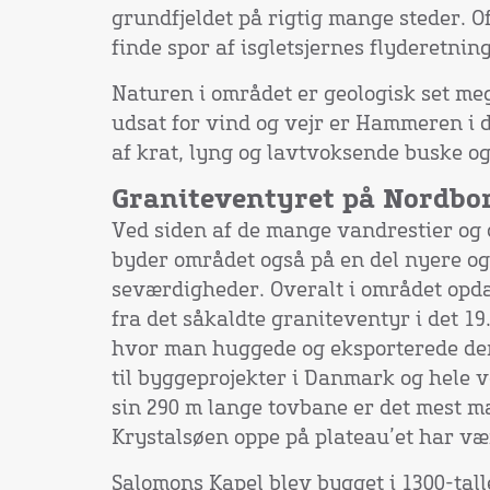
grundfjeldet på rigtig mange steder. 
finde spor af isgletsjernes flyderetning
Naturen i området er geologisk set meg
udsat for vind og vejr er Hammeren i
af krat, lyng og lavtvoksende buske og
Graniteventyret på Nordbo
Ved siden af de mange vandrestier og
byder området også på en del nyere og
seværdigheder. Overalt i området opd
fra det såkaldte graniteventyr i det 19
hvor man huggede og eksporterede de
til byggeprojekter i Danmark og hele 
sin 290 m lange tovbane er det mest m
Krystalsøen oppe på plateau’et har vær
Salomons Kapel blev bygget i 1300-talle