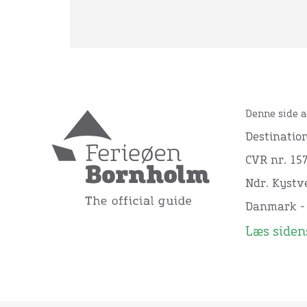
Denne side a
Destinatio
CVR nr. 15
Ndr. Kystve
Danmark -
Læs sidens