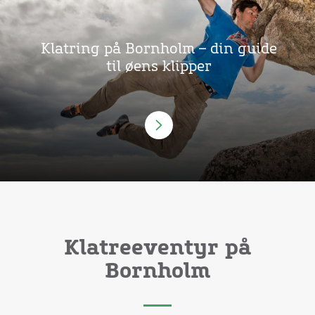
Klatring på Bornholm – din guide
til øens klipper
Klatreeventyr på
Bornholm