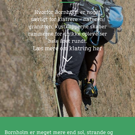
Hvorfor Bornholm er noget
særligt for klatrere – naturen,
granitten, kystklipperne skaber
rammerne for unikke oplevelser
hele året rundt.
Læs mere om klatring her
Bornholm er meget mere end sol, strande og