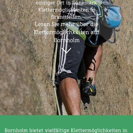
einziger Ort in Dänemark
Klettermöglichkeiten in
Granitfelsen.
Lesen Sie mehr über die
Klettermöglichkeiten auf
Bornholm
Bornholm bietet vielfältige Klettermöglichkeiten in