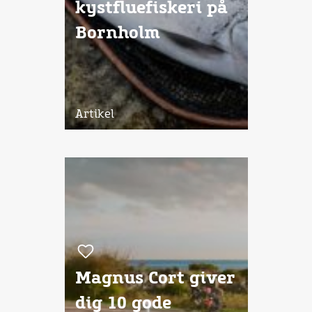
kystfluefiskeri på
Bornholm
Artikel
Magnus Cort giver
dig 10 gode