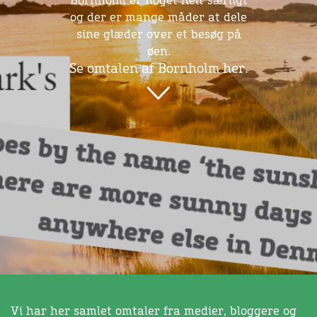
Bornholm er noget helt særligt
og der er mange måder at dele
sine glæder over et besøg på
øen.
Se omtalen af Bornholm her.
Vi har her samlet omtaler fra medier, bloggere og