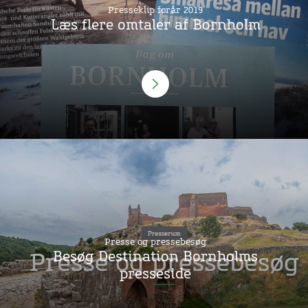
Presseklip forår 2019
Læs flere omtaler af Bornholm
Presse og pressebesøg
Besøg Destination Bornholms
presseside