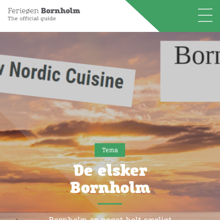
Tema
De elsker
Bornholm