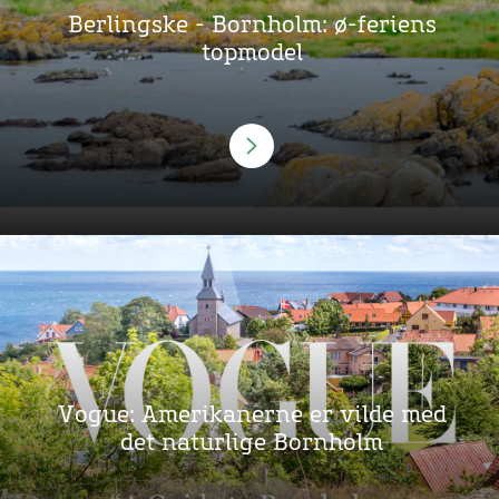
Berlingske - Bornholm: ø-feriens
topmodel
Vogue: Amerikanerne er vilde med
det naturlige Bornholm