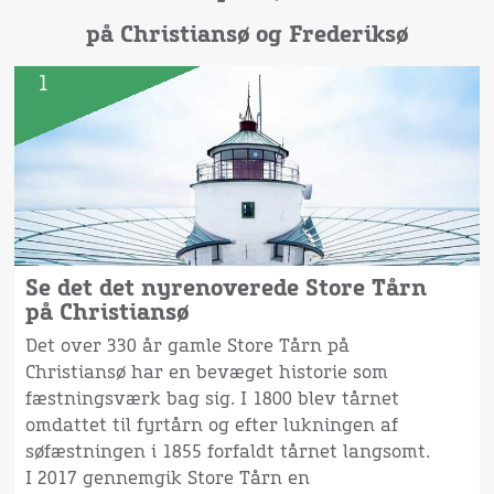
på Christiansø og Frederiksø
1
Se det det nyrenoverede Store Tårn
på Christiansø
Det over 330 år gamle Store Tårn på
Christiansø har en bevæget historie som
fæstningsværk bag sig. I 1800 blev tårnet
omdattet til fyrtårn og efter lukningen af
søfæstningen i 1855 forfaldt tårnet langsomt.
I 2017 gennemgik Store Tårn en