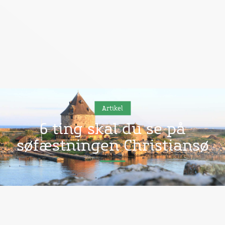
Artikel
6 ting skal du se på
søfæstningen Christiansø