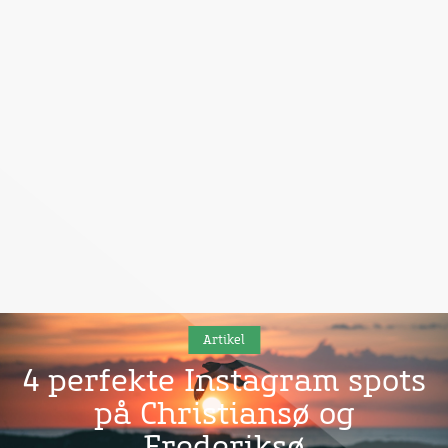
Artikel
4 perfekte Instagram spots
på Christiansø og