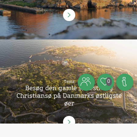
0
Tema
Besøg den gamle søfæstning
Christiansø på Danmarks østligste
øer