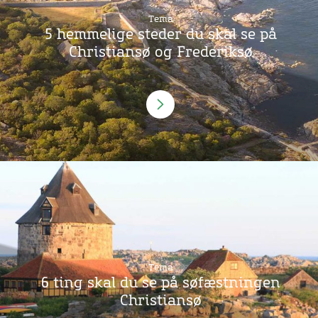
Tema
5 hemmelige steder du skal se på
Christiansø og Frederiksø
Tema
6 ting skal du se på søfæstningen
Christiansø