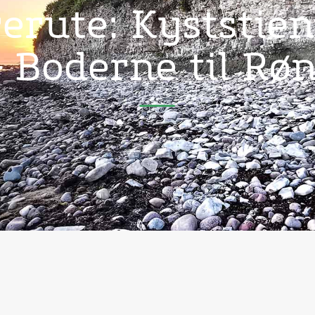
erute: Kyststien
– Boderne til Rø