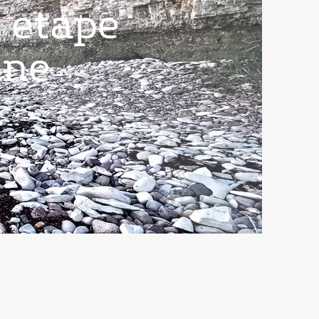
 etape
nne