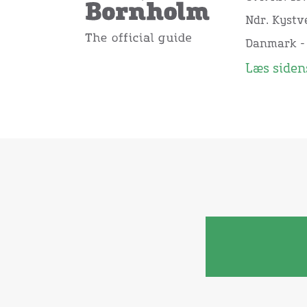
Ndr. Kystve
Danmark -
Læs sidens