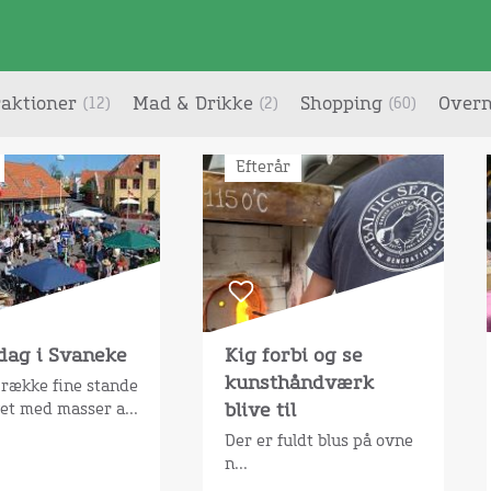
raktioner
Mad & Drikke
Shopping
Overn
(12)
(2)
(60)
Efterår
dag i Svaneke
Kig forbi og se
kunsthåndværk
række fine stande
blive til
et med masser a...
Der er fuldt blus på ovne
n...