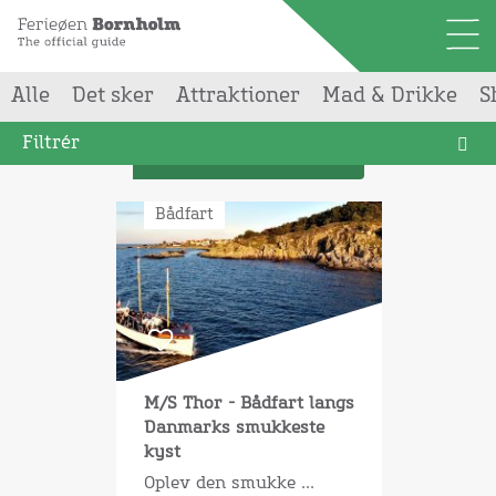
Alle
Det sker
Attraktioner
Mad & Drikke
S
Din søgning gav
2
resultater
Filtrér
List
Bådfart
M/S Thor - Bådfart langs
Danmarks smukkeste
kyst
Oplev den smukke ...