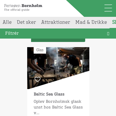
Alle
Det sker
Attraktioner
Mad & Drikke
S
Din søgning gav
12
resultater
Filtrér
List
Glas
Baltic Sea Glass
Oplev Bornholmsk glask
unst hos Baltic Sea Glass
v...