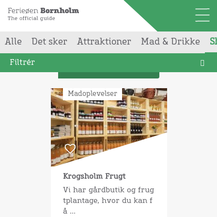
Alle
Det sker
Attraktioner
Mad & Drikke
S
Din søgning gav
1
resultater
Filtrér
List
Madoplevelser
Krogsholm Frugt
Vi har gårdbutik og frug
tplantage, hvor du kan f
å ...