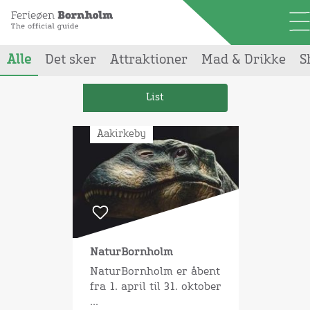
Alle
Det sker
Attraktioner
Mad & Drikke
S
Din søgning gav
430
resultater
List
Aakirkeby
NaturBornholm
NaturBornholm er åbent
fra 1. april til 31. oktober
...