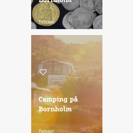
Bornholm
Temaer
Camping på
Bornholm
Temaer