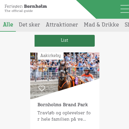
Alle
Det sker
Attraktioner
Mad & Drikke
S
Din søgning gav
37
resultater
List
Aakirkeby
Bornholms Brand Park
Travløb og oplevelser fo
r hele familien på ve...