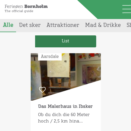
Alle
Det sker
Attraktioner
Mad & Drikke
S
Din søgning gav
1
resultater
List
Aarsdale
Das Malerhaus in Ibsker
Ob du dich die 60 Meter
hoch / 2,5 km hina...