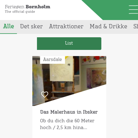
Alle
Det sker
Attraktioner
Mad & Drikke
S
Din søgning gav
1
resultater
List
Aarsdale
Das Malerhaus in Ibsker
Ob du dich die 60 Meter
hoch / 2,5 km hina...