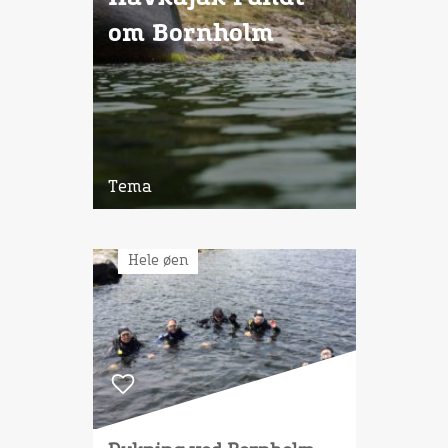
om Bornholm
Tema
Hele øen