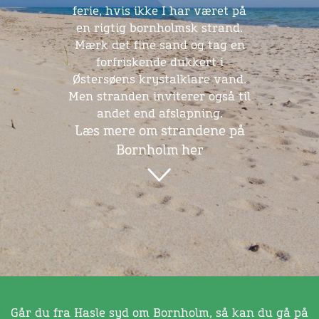
ferie, hvis ikke I har været på
en rigtig bornholmsk strand.
Mærk det fine sand og tag en
forfriskende dukkert i
Østersøens krystalklare vand.
Men stranden inviterer også til
andet end afslapning.
Læs mere om strandene på
Bornholm her
Går du fra Hasle syd om Bornholm, så kan du gå på