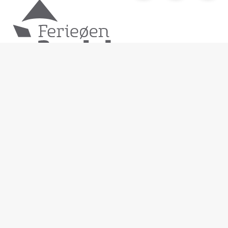
Denne side administreres af:
Destination Bornholm ApS
CVR nr. 15731796
Ndr. Kystvej 3
Danmark - 3700 Rønne
Læs sidens privatlivspolitik
Webshop:
Brochurer