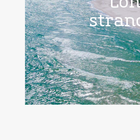
Lon
stran