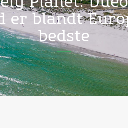
ely Planet: Due
d er blandt Euro
bedste