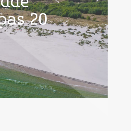
odde
pas 20