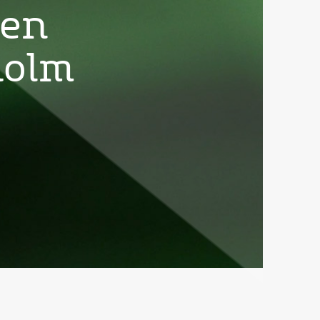
nen
holm