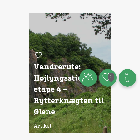
Vandrerute:
0
Højlyngsstien
etape 4 –
Rytterknægten til
Ølene
Artikel