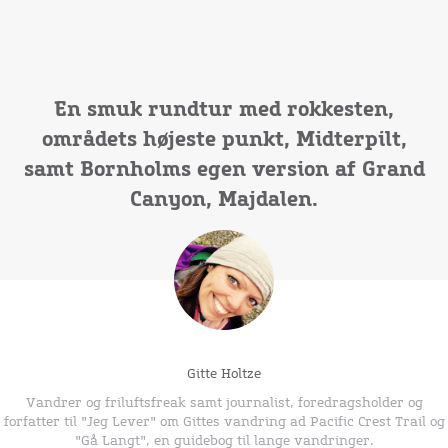
En smuk rundtur med rokkesten,
områdets højeste punkt, Midterpilt,
samt Bornholms egen version af Grand
Canyon, Majdalen.
Gitte Holtze
Vandrer og friluftsfreak samt journalist, foredragsholder og
forfatter til "Jeg Lever" om Gittes vandring ad Pacific Crest Trail og
"Gå Langt", en guidebog til lange vandringer.