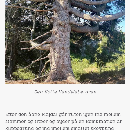
Den flotte Kandelabergran
Efter den åbne Majdal går ruten igen ind mellem
stammer og træer og byder på en kombination af
klippegrund og ind imellem smattet skovbund