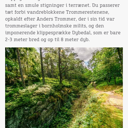
samt en smule stigninger i terrænet. Du passerer
tæt forbi vandreblokkene Trommerestenene,
opkaldt efter Anders Trommer, der i sin tid var
trommeslager i bornholmske milits, og den
imponerende klippesprække Dybedal, som er bare
2-3 meter bred og op til 8 meter dyb.