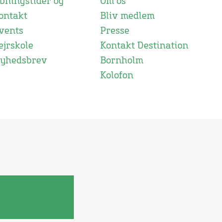
bningstider og
Om os
ontakt
Bliv medlem
vents
Presse
ejrskole
Kontakt Destination
yhedsbrev
Bornholm
Kolofon