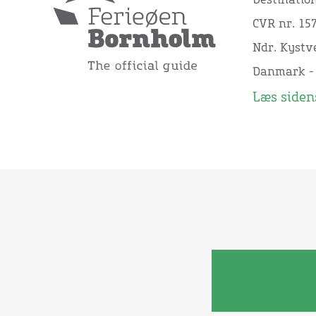
Destinatio
CVR nr. 15
Ndr. Kystve
Danmark -
Læs sidens