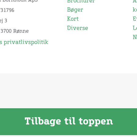
n Bornholm ApS
Brochurer
Å
Bøger
k
731796
Kort
E
j 3
Diverse
L
 3700 Rønne
N
 privatlivspolitik
Tilbage til toppen