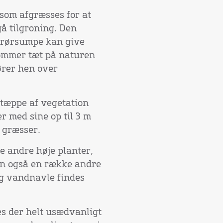
 som afgræsses for at
å tilgroning. Den
 rørsumpe kan give
kommer tæt på naturen
ører hen over
 tæppe af vegetation
 med sine op til 3 m
 græsser.
e andre høje planter,
men også en række andre
g vandnavle findes
s der helt usædvanligt