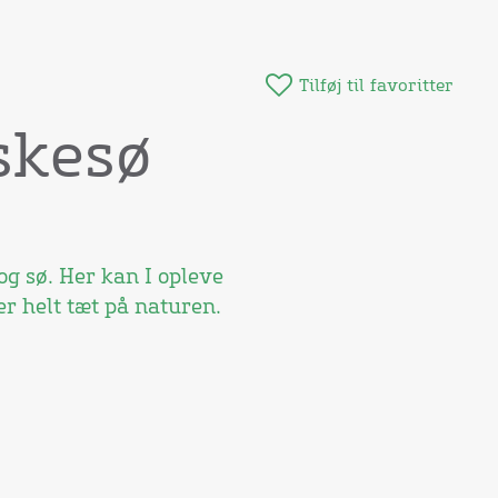
Tilføj til favoritter
skesø
g sø. Her kan I opleve
r helt tæt på naturen.