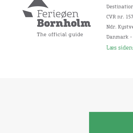
Destinatio
CVR nr. 15
Ndr. Kystve
Danmark -
Læs sidens