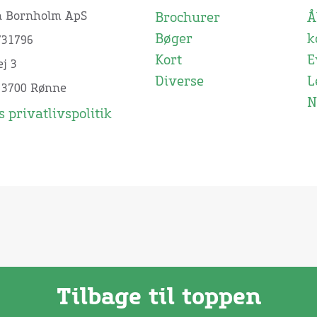
n Bornholm ApS
Brochurer
Å
Bøger
k
731796
Kort
E
j 3
Diverse
L
 3700 Rønne
N
 privatlivspolitik
Tilbage til toppen