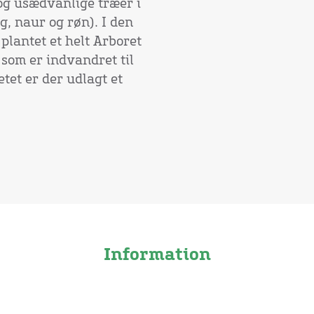
 og usædvanlige træer i
g, naur og røn). I den
 plantet et helt Arboret
som er indvandret til
tet er der udlagt et
Information