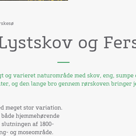
rskesø
Lystskov og Fer
gt og varieret naturområde med skov, eng, sumpe o
ter, og den lange bro gennem rørskoven bringer je
d meget stor variation.
r, både hjemmehørende
i slutningen af 1800-
 eng- og moseområde.