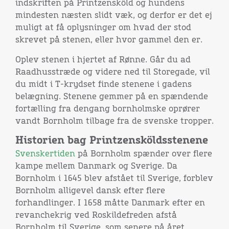
indskriften på Printzensköld og hundens
mindesten næsten slidt væk, og derfor er det ej
muligt at få oplysninger om hvad der stod
skrevet på stenen, eller hvor gammel den er.
Oplev stenen i hjertet af Rønne. Går du ad
Raadhusstræde og videre ned til Storegade, vil
du midt i T-krydset finde stenene i gadens
belægning. Stenene gemmer på en spændende
fortælling fra dengang bornholmske oprører
vandt Bornholm tilbage fra de svenske tropper.
Historien bag Printzensköldsstenene
Svenskertiden
på Bornholm spænder over flere
kampe mellem Danmark og Sverige. Da
Bornholm i 1645 blev afstået til Sverige, forblev
Bornholm alligevel dansk efter flere
forhandlinger. I 1658 måtte Danmark efter en
revanchekrig ved Roskildefreden afstå
Bornholm til Sverige, som senere på året