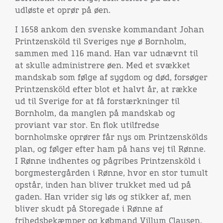
udløste et oprør på øen.
I 1658 ankom den svenske kommandant Johan
Printzensköld til Sveriges nye ø Bornholm,
sammen med 116 mand. Han var udnævnt til
at skulle administrere øen. Med et svækket
mandskab som følge af sygdom og død, forsøger
Printzensköld efter blot et halvt år, at række
ud til Sverige for at få forstærkninger til
Bornholm, da manglen på mandskab og
proviant var stor. En flok utilfredse
bornholmske oprører får nys om Printzenskölds
plan, og følger efter ham på hans vej til Rønne.
I Rønne indhentes og pågribes Printzensköld i
borgmestergården i Rønne, hvor en stor tumult
opstår, inden han bliver trukket med ud på
gaden. Han vrider sig løs og stikker af, men
bliver skudt på Storegade i Rønne af
frihedsbekæmper og købmand Villum Clausen.