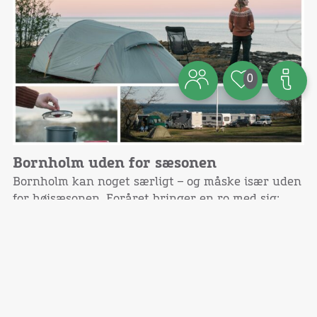
0
Bornholm uden for sæsonen
Bornholm kan noget særligt – og måske især uden
for højsæsonen. Foråret bringer en ro med sig;
Naturen spirer, lyset er blødt, og der er plads.
Både plads til at trække vejret, til at være til
stede, og til at opleve øen i et andet tempo.
Bornholmerne taler ofte om at sænke skuldrene.
Det giver mening – for det sker helt af sig selv.
Da vi sad på færgen hjem, kiggede vi på hinanden