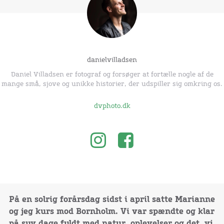
danielvilladsen
Daniel Villadsen er fotograf og forsøger at fortælle nogle af de
mange små, sjove og unikke historier, der udspiller sig omkring os.
dvphoto.dk
På en solrig forårsdag sidst i april satte Marianne
og jeg kurs mod Bornholm. Vi var spændte og klar
på syv dage fyldt med natur, oplevelser og det, vi