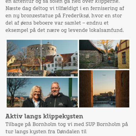
en aftentur og så solen gå ned over klipperne.
Næste dag deltog vi tilfældigt i en fernisering af
en ny bronzestatue på Frederiksø, hvor en stor
del af øens beboere var samlet – endnu et
eksempel på det nære og levende lokalsamfund.
Aktiv langs klippekysten
Tilbage på Bornholm tog vi med SUP Bornholm på
tur langs kysten fra Døndalen til