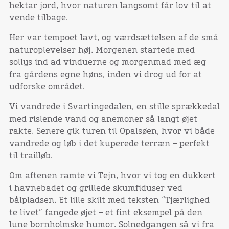
hektar jord, hvor naturen langsomt får lov til at
vende tilbage.
Her var tempoet lavt, og værdsættelsen af de små
naturoplevelser høj. Morgenen startede med
sollys ind ad vinduerne og morgenmad med æg
fra gårdens egne høns, inden vi drog ud for at
udforske området.
Vi vandrede i Svartingedalen, en stille sprækkedal
med rislende vand og anemoner så langt øjet
rakte. Senere gik turen til Opalsøen, hvor vi både
vandrede og løb i det kuperede terræn – perfekt
til trailløb.
Om aftenen ramte vi Tejn, hvor vi tog en dukkert
i havnebadet og grillede skumfiduser ved
bålpladsen. Et lille skilt med teksten “Tjærlighed
te livet” fangede øjet – et fint eksempel på den
lune bornholmske humor. Solnedgangen så vi fra