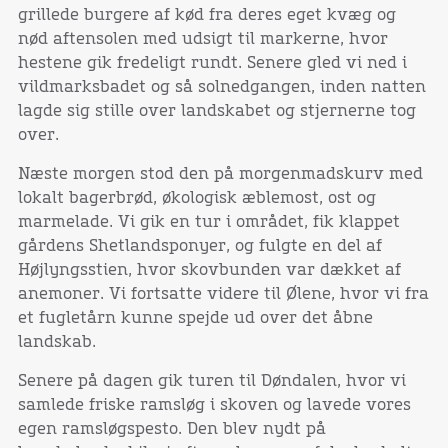
grillede burgere af kød fra deres eget kvæg og
nød aftensolen med udsigt til markerne, hvor
hestene gik fredeligt rundt. Senere gled vi ned i
vildmarksbadet og så solnedgangen, inden natten
lagde sig stille over landskabet og stjernerne tog
over.
Næste morgen stod den på morgenmadskurv med
lokalt bagerbrød, økologisk æblemost, ost og
marmelade. Vi gik en tur i området, fik klappet
gårdens Shetlandsponyer, og fulgte en del af
Højlyngsstien, hvor skovbunden var dækket af
anemoner. Vi fortsatte videre til Ølene, hvor vi fra
et fugletårn kunne spejde ud over det åbne
landskab.
Senere på dagen gik turen til Døndalen, hvor vi
samlede friske ramsløg i skoven og lavede vores
egen ramsløgspesto. Den blev nydt på