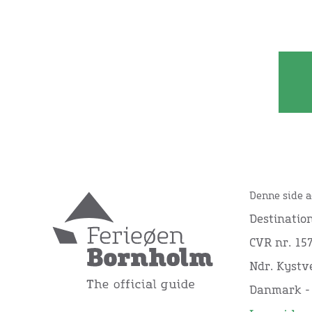
Denne side a
Destinatio
CVR nr. 15
Ndr. Kystve
Danmark -