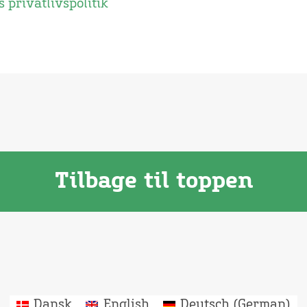
 privatlivspolitik
Tilbage til toppen
Dansk
English
Deutsch
(
German
)