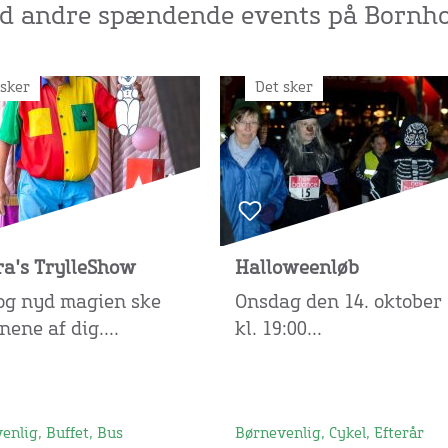
nd andre spændende events på Bornho
 sker
Det sker
ra's TrylleShow
Halloweenløb
og nyd magien ske
Onsdag den 14. oktober
nene af dig....
kl. 19:00...
enlig, Buffet, Bus
Børnevenlig, Cykel, Efterår