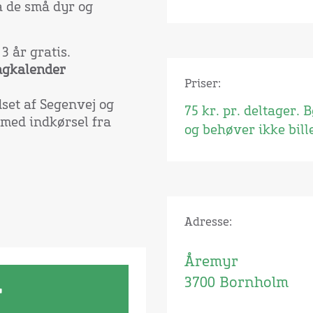
å de små dyr og
3 år gratis.
ngkalender
Priser:
set af Segenvej og
75 kr. pr. deltager. 
s med indkørsel fra
og behøver ikke bille
Adresse:
Åremyr
3700 Bornholm
r