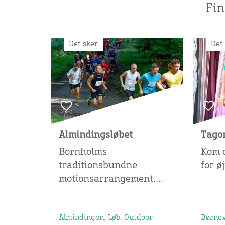
Fi
Det sker
Det
Almindingsløbet
Tago
Bornholms
Kom 
traditionsbundne
for øj
motionsarrangement....
Almindingen, Løb, Outdoor
Børnev