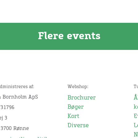
Flere events
dministreres af:
Webshop:
T
n Bornholm ApS
Brochurer
Å
Bøger
k
731796
Kort
E
j 3
Diverse
L
 3700 Rønne
N