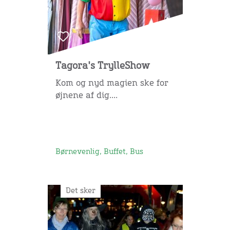
Tagora's TrylleShow
Kom og nyd magien ske for
øjnene af dig....
Børnevenlig, Buffet, Bus
Det sker