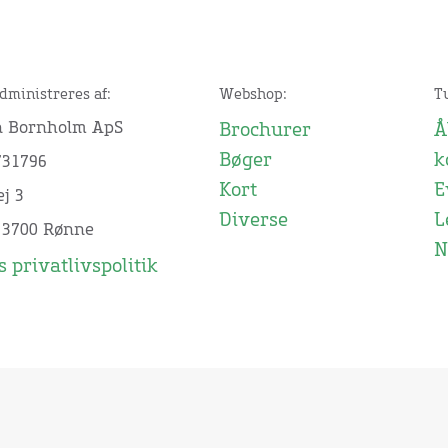
dministreres af:
Webshop:
T
n Bornholm ApS
Brochurer
Å
Bøger
k
731796
Kort
E
j 3
Diverse
L
 3700 Rønne
N
 privatlivspolitik