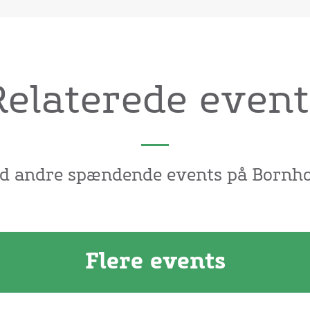
Relaterede event
nd andre spændende events på Bornho
Flere events