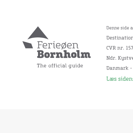
Denne side a
Destinatio
CVR nr. 15
Ndr. Kystve
Danmark -
Læs sidens