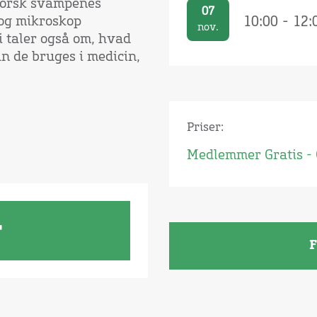
dforsk svampenes
07
10:00 - 12:
 og mikroskop
nov.
 taler også om, hvad
n de bruges i medicin,
Priser:
Medlemmer Gratis - 
r
F