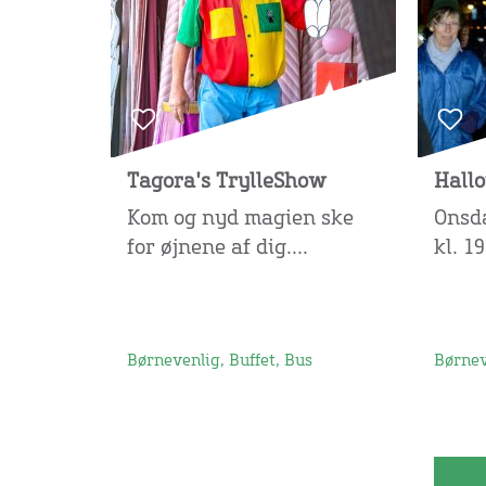
Tagora's TrylleShow
Hall
Kom og nyd magien ske
Onsda
for øjnene af dig....
kl. 19
Børnevenlig, Buffet, Bus
Børnev