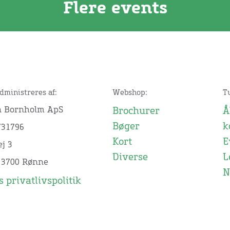
Flere events
dministreres af:
Webshop:
T
n Bornholm ApS
Brochurer
Å
Bøger
k
731796
Kort
E
j 3
Diverse
L
 3700 Rønne
N
 privatlivspolitik