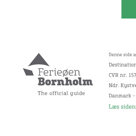
Denne side a
Destinatio
CVR nr. 15
Ndr. Kystve
Danmark -
Læs sidens