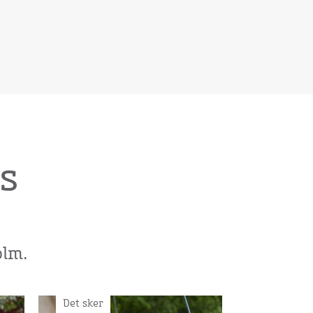
s
lm.
Det sker