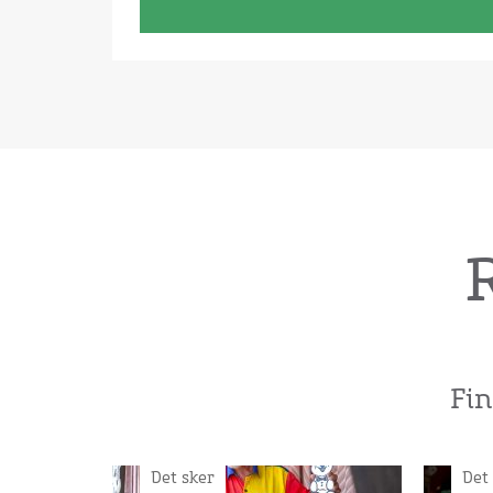
Fi
Det sker
Det