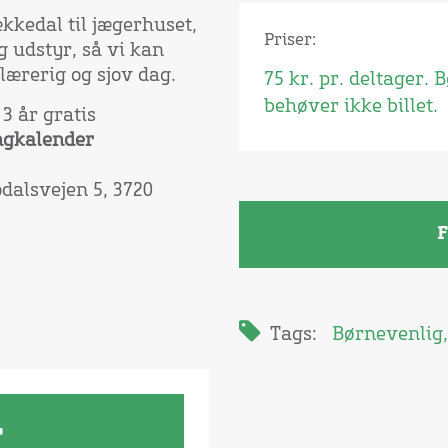
kedal til jægerhuset,
Priser:
g udstyr, så vi kan
lærerig og sjov dag.
75 kr. pr. deltager. 
behøver ikke billet.
 3 år gratis
ngkalender
dalsvejen 5, 3720
F
Tags:
Børnevenlig
r