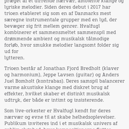
præget af et dirrende nærvær, ambiente klange og
lyriske melodier. Siden deres debut i 2017 har
trioen etableret sig som en af Danmarks mest
særegne instrumentale grupper med en lyd, der
bevæger sig frit mellem genrer. Hvalfugl
kombinerer et sammensmeltet sammenspil med
drømmende ambient og musikalsk tålmodige
forløb, hvor smukke melodier langsomt folder sig
ud for
lytteren.
Trioen består af Jonathan Fjord Bredholt (klaver
og harmonium), Jeppe Lavsen (guitar) og Anders
Juel Bomholt (kontrabas). Deres samspil balancerer
varme akustiske klange med diskret brug af
effekter, hvilket skaber et distinkt musikalsk
udtryk, der både er intimt og insisterende.
Som live-orkester er Hvalfugl kendt for deres
nærvær og evne til at skabe helhedsoplevelser.
Publikum inviteres ind i et musikalsk univers af