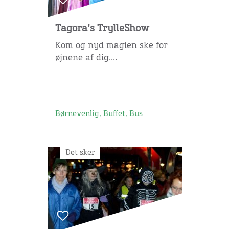
Tagora's TrylleShow
Kom og nyd magien ske for
øjnene af dig....
Børnevenlig, Buffet, Bus
Det sker