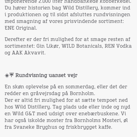
imponerende 2.000 liter håndbankede kobberkedel.
Du hører historien bag Wild Distillery, kommer ind
i produktionen og til sidst afsluttes rundvisningen
med smagning af vores prisvindende sortiment:
ENE Original.
Derefter er der fri mulighed for at smage resten af
sortimentet: Gin Likør, WILD Botanicals, REN Vodka
og AAK Akvavit.
☀️☔️ Rundvisning uanset vejr
En skøn oplevelse på en sommerdag, eller det der
redder en gråvejrsdag på Bornholm.
Der er altid fri mulighed for at sætte tempoet ned
hos Wild Distillery. Tag plads ude eller inde og nyd
en Wild G&T med udsigt over enebærbuskene. Vi
har også iskolde moster fra Bornholms Mosteri, øl
fra Svaneke Bryghus og friskbrygget kaffe.