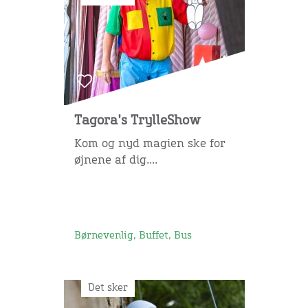
Tagora's TrylleShow
Kom og nyd magien ske for
øjnene af dig....
Børnevenlig, Buffet, Bus
Det sker