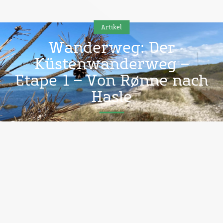
Artikel
Wanderweg: Der
Küstenwanderweg –
Etape 1 – Von Rønne nach
Hasle