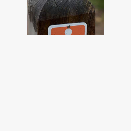
Vandretur langs
Højlyngsstien på
Bornholm med
Gitte Holtze
Artikel