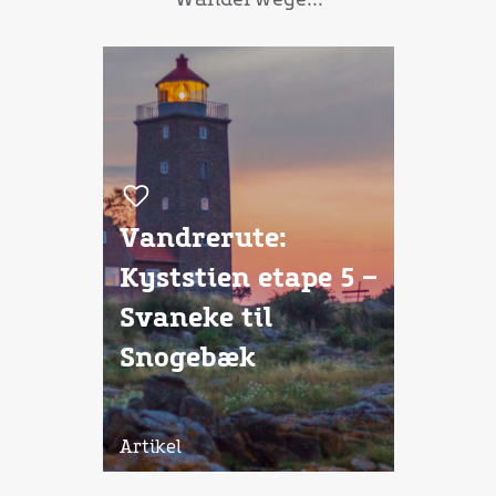
Vandrerute:
Kyststien etape 5 –
Svaneke til
Snogebæk
Artikel