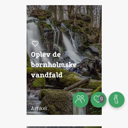
Oplev de
bornholmske
vandfald
0
Artikel