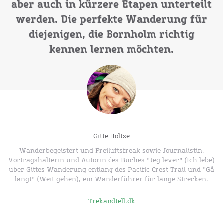
aber auch in kürzere Etapen unterteilt
werden. Die perfekte Wanderung für
diejenigen, die Bornholm richtig
kennen lernen möchten.
Gitte Holtze
Wanderbegeistert und Freiluftsfreak sowie Journalistin,
Vortragshalterin und Autorin des Buches "Jeg lever" (Ich lebe)
über Gittes Wanderung entlang des Pacific Crest Trail und "Gå
langt" (Weit gehen), ein Wanderführer für lange Strecken.
Trekandtell.dk