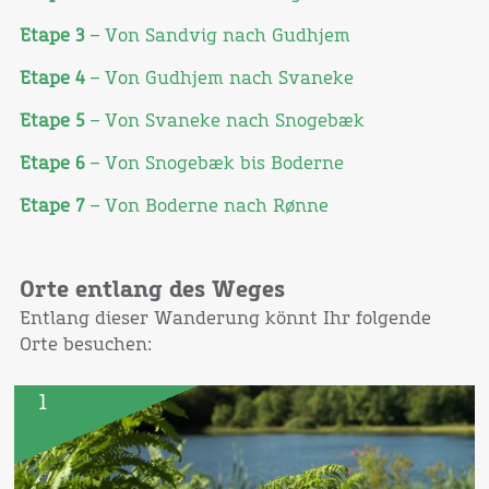
Etape 3
–
Von
Sandvig
nach
Gudhjem
Etape 4
–
Von
Gudhjem
nach
Svaneke
Etape 5
–
Von
Svaneke
nach
Snogebæk
Etape 6
–
Von
Snogebæk bis Boderne
Etape 7
–
Von
Boderne
nach
Rønne
Orte entlang des Weges
Entlang dieser Wanderung könnt Ihr folgende
Orte besuchen:
1