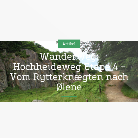
Artikel
Wanderweg:
Hochheideweg Etape 4 –
Vom Rytterknægten nach
Ølene