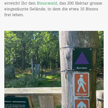
erreicht Ihr den
Bisonwald
, das 200 Hektar grosse
eingezäunte Gelände, in dem die etwa 10 Bisons
frei leben.