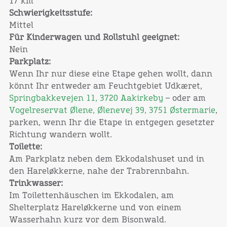
17 km
Schwierigkeitsstufe:
Mittel
Für Kinderwagen und Rollstuhl geeignet:
Nein
Parkplatz:
Wenn Ihr nur diese eine Etape gehen wollt, dann
könnt Ihr entweder am Feuchtgebiet Udkæret,
Springbakkevejen 11, 3720 Aakirkeby
– oder am
Vogelreservat Ølene, Ølenevej 39, 3751 Østermarie
,
parken, wenn Ihr die Etape in entgegen gesetzter
Richtung wandern wollt.
Toilette:
Am Parkplatz neben dem Ekkodalshuset und in
den Hareløkkerne, nahe der Trabrennbahn.
Trinkwasser:
Im Toilettenhäuschen im Ekkodalen, am
Shelterplatz Hareløkkerne und von einem
Wasserhahn kurz vor dem Bisonwald.