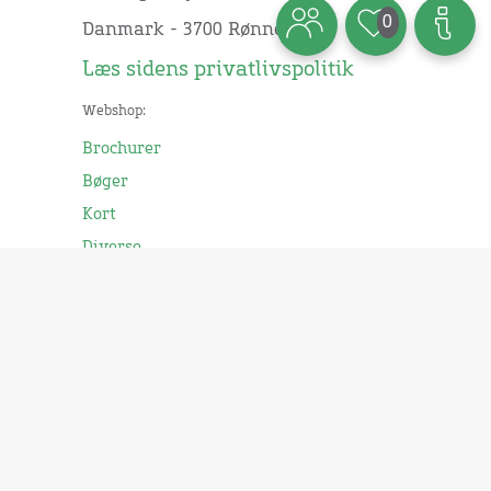
0
Danmark - 3700 Rønne
Læs sidens privatlivspolitik
Webshop:
Brochurer
Bøger
Kort
Diverse
Turistinformation:
Åbningstider og kontakt
Events
Lejrskole
Nyhedsbrev
Erhverv: